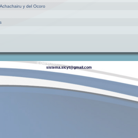
 Achachairu y del Ocoro
s
© Derechos reservados DIPGIS 2026
sistema.sicyt@gmail.com