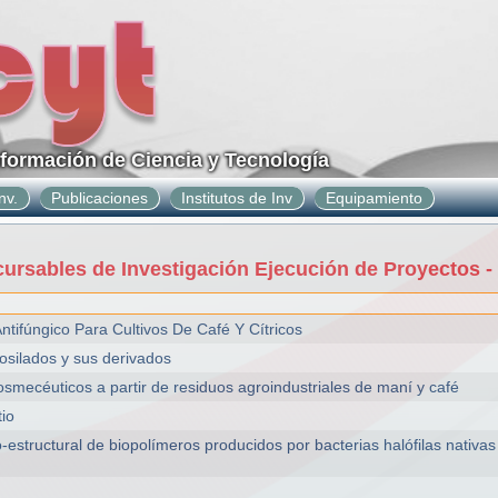
nformación de Ciencia y Tecnología
nv.
Publicaciones
Institutos de Inv
Equipamiento
rsables de Investigación Ejecución de Proyectos -
ntifúngico Para Cultivos De Café Y Cítricos
osilados y sus derivados
osmecéuticos a partir de residuos agroindustriales de maní y café
tio
estructural de biopolímeros producidos por bacterias halófilas nativas 