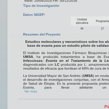
Inicio: 20/04/2015 Fin: 30/12/2016
Tipo de Investigación
Datos SIGEP:
Unidad
Programa
ejecutora
95
27
Resumen del Proyecto
Estudios moleculares y mecanisticos sobre los al
base de evanta para un estudio piloto de validaci
El Instituto de Investigaciones Fármaco Bioquímicas 
UMSA
, ha producido tratamientos a base de Eva
Infecciosas: Evanta en el Tratamiento de la Le
diagnosticados con
LC
producida por
L. amazonensi
resultados de eficacia que bordean el 68% de cura de l
La Universidad Mayor de San Andrés (
UMSA
) en novi
el desarrollo de investigaciones conjuntas, con el Ar
de Salud de Etiopia. En la presente propuesta preten
Evanta, para llevar adelante
Ver mas
Pa