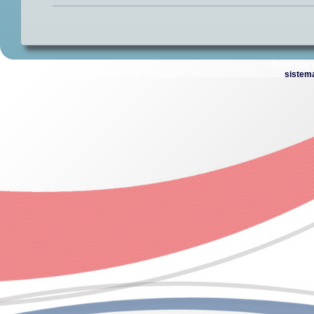
© Derechos 
sistem