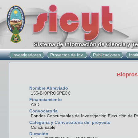
Sistema de Información de Ciencia y T
Investigadores
Proyectos de Inv.
Publicaciones
Inst
Biopros
Nombre Abreviado
155-BIOPROSPECC
Financiamiento
ASDI
Convocatoria
Fondos Concursables de Investigación Ejecución de P
Categoria y Convocatoria del proyecto
Concursable
Duración