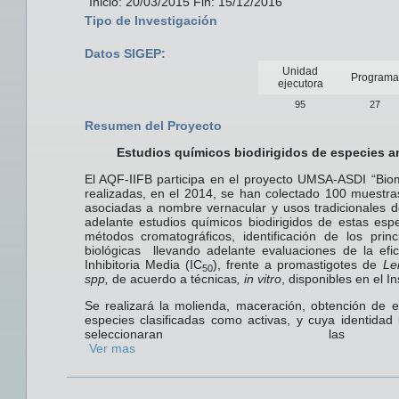
Inicio: 20/03/2015 Fin: 15/12/2016
Tipo de Investigación
Datos SIGEP:
Unidad
Programa
ejecutora
95
27
Resumen del Proyecto
Estudios químicos biodirigidos de especies am
El AQF-IIFB participa en el proyecto UMSA-ASDI “Biomo
realizadas, en el 2014, se han colectado 100 muestra
asociadas a nombre vernacular y usos tradicionales d
adelante estudios químicos biodirigidos de estas espe
métodos cromatográficos, identificación de los princ
biológicas llevando adelante evaluaciones de la efic
Inhibitoria Media (IC
), frente a promastigotes de
Le
50
spp,
de acuerdo a técnicas
, in vitro
, disponibles en el I
Se realizará la molienda, maceración, obtención de ex
especies clasificadas como activas, y cuya identidad
seleccionaran la
Ver mas