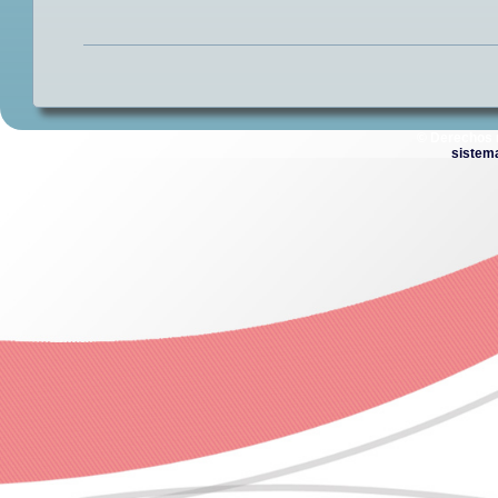
© Derechos 
sistem