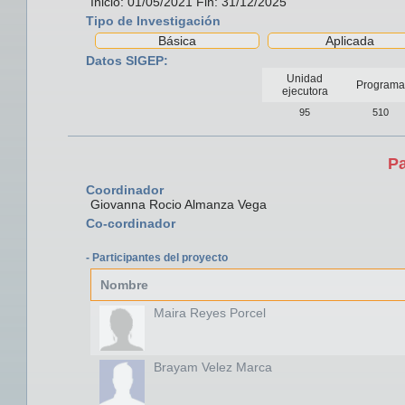
Inicio: 01/05/2021 Fin: 31/12/2025
Tipo de Investigación
Básica
Aplicada
Datos SIGEP:
Unidad
Programa
ejecutora
95
510
Pa
Coordinador
Giovanna Rocio Almanza Vega
Co-cordinador
- Participantes del proyecto
Nombre
Maira Reyes Porcel
Brayam Velez Marca