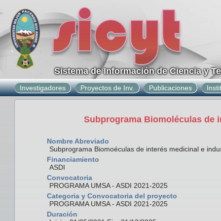
Sistema de Información de Ciencia y T
Investigadores
Proyectos de Inv.
Publicaciones
Inst
Subprograma Biomoléculas de int
Nombre Abreviado
Subprograma Biomoéculas de interés medicinal e indust
Financiamiento
ASDI
Convocatoria
PROGRAMA UMSA - ASDI 2021-2025
Categoria y Convocatoria del proyecto
PROGRAMA UMSA - ASDI 2021-2025
Duración