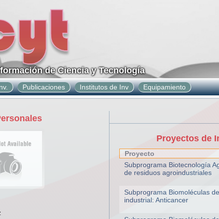
nformación de Ciencia y Tecnología
nv.
Publicaciones
Institutos de Inv
Equipamiento
Personales
Proyectos de I
Proyecto
Subprograma Biotecnología Agr
de residuos agroindustriales
Subprograma Biomoléculas de 
industrial: Anticancer
z