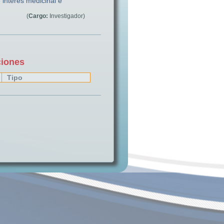
interés medicinal e
(
Cargo:
Investigador)
ciones
Tipo