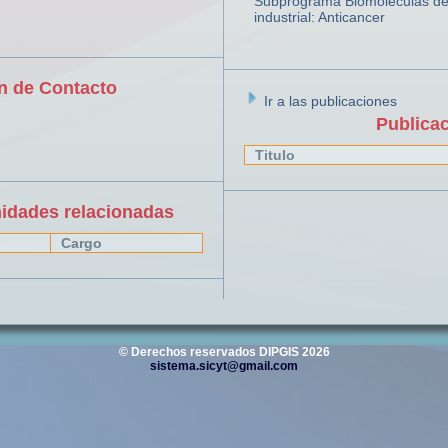
Subprograma Biomoléculas de 
industrial: Anticancer
n de Contacto
Ir a las publicaciones
Publica
Titulo
nidades relacionadas
Cargo
© Derechos reservados DIPGIS 2026
sistema.sicyt@gmail.com