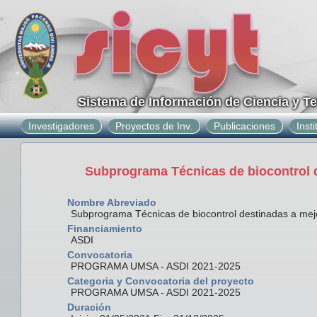
Sistema de Información de Ciencia y T
Investigadores
Proyectos de Inv.
Publicaciones
Inst
Subprograma Técnicas de biocontrol d
Nombre Abreviado
Subprograma Técnicas de biocontrol destinadas a mejor
Financiamiento
ASDI
Convocatoria
PROGRAMA UMSA - ASDI 2021-2025
Categoria y Convocatoria del proyecto
PROGRAMA UMSA - ASDI 2021-2025
Duración