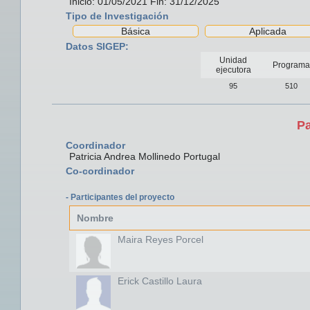
Inicio: 01/05/2021 Fin: 31/12/2025
Tipo de Investigación
Básica
Aplicada
Datos SIGEP:
Unidad
Programa
ejecutora
95
510
Pa
Coordinador
Patricia Andrea Mollinedo Portugal
Co-cordinador
- Participantes del proyecto
Nombre
Maira Reyes Porcel
Erick Castillo Laura