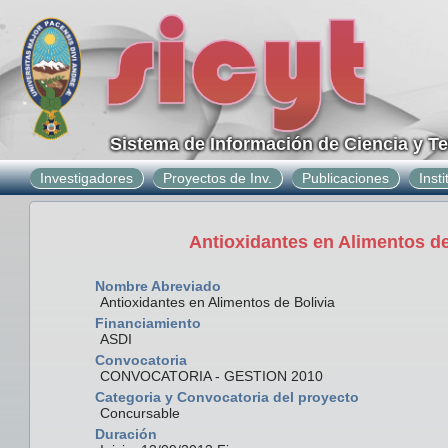
Sistema de Información de Ciencia y T
Investigadores
Proyectos de Inv.
Publicaciones
Inst
Antioxidantes en Alimentos 
Nombre Abreviado
Antioxidantes en Alimentos de Bolivia
Financiamiento
ASDI
Convocatoria
CONVOCATORIA - GESTION 2010
Categoria y Convocatoria del proyecto
Concursable
Duración