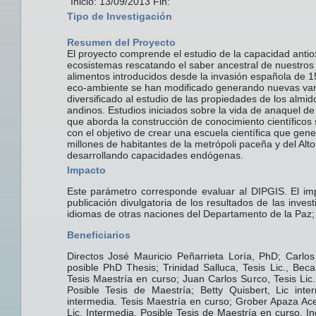
Inicio: 13/09/2013 Fin:
Tipo de Investigación
Resumen del Proyecto
El proyecto comprende el estudio de la capacidad antiox
ecosistemas rescatando el saber ancestral de nuestros
alimentos introducidos desde la invasión española de 
eco-ambiente se han modificado generando nuevas vari
diversificado al estudio de las propiedades de los almi
andinos. Estudios iniciados sobre la vida de anaquel d
que aborda la construcción de conocimiento científicos 
con el objetivo de crear una escuela científica que gen
millones de habitantes de la metrópoli paceña y del Alto
desarrollando capacidades endógenas.
Impacto
Este parámetro corresponde evaluar al DIPGIS. El imp
publicación divulgatoria de los resultados de las inve
idiomas de otras naciones del Departamento de la Paz
Beneficiarios
Directos José Mauricio Peñarrieta Loría, PhD; Carlo
posible PhD Thesis; Trinidad Salluca, Tesis Lic., Beca
Tesis Maestría en curso; Juan Carlos Surco, Tesis Lic.
Posible Tesis de Maestría; Betty Quisbert, Lic int
intermedia. Tesis Maestría en curso; Grober Apaza Ace
Lic. Intermedia. Posible Tesis de Maestría en curso. In