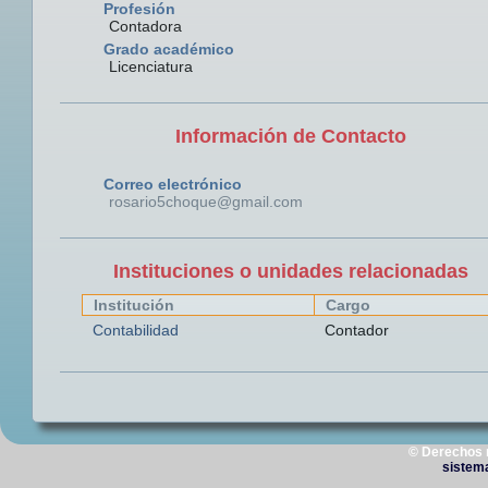
Profesión
Contadora
Grado académico
Licenciatura
Información de Contacto
Correo electrónico
rosario5choque@gmail.com
Instituciones o unidades relacionadas
Institución
Cargo
Contabilidad
Contador
© Derechos 
sistem