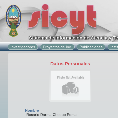
Sistema de Información de Ciencia y T
Investigadores
Proyectos de Inv.
Publicaciones
Inst
Datos Personales
Nombre
Rosario Darma Choque Poma