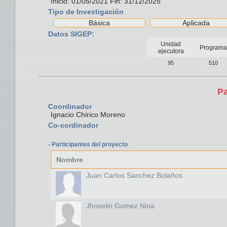
Inicio: 01/05/2021 Fin: 31/12/2025
Tipo de Investigación
Básica
Aplicada
Datos SIGEP:
Unidad
Programa
ejecutora
95
510
Pa
Coordinador
Ignacio Chirico Moreno
Co-cordinador
- Participantes del proyecto
Nombre
Juan Carlos Sanchez Bolaños
Jhoselin Gomez Nina