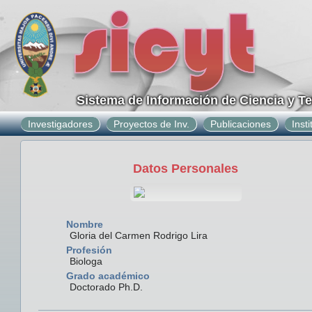
Sistema de Información de Ciencia y T
Investigadores
Proyectos de Inv.
Publicaciones
Inst
Datos Personales
Nombre
Gloria del Carmen Rodrigo Lira
Profesión
Biologa
Grado académico
Doctorado Ph.D.