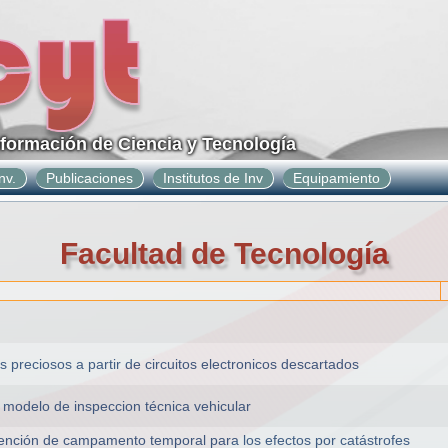
nformación de Ciencia y Tecnología
nv.
Publicaciones
Institutos de Inv
Equipamiento
Facultad de Tecnología
 preciosos a partir de circuitos electronicos descartados
o modelo de inspeccion técnica vehicular
vención de campamento temporal para los efectos por catástrofes