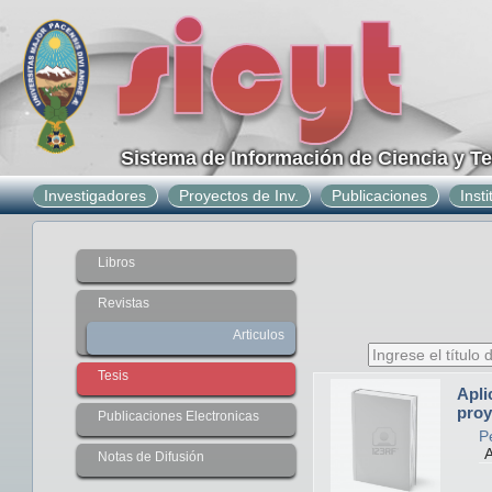
Sistema de Información de Ciencia y T
Investigadores
Proyectos de Inv.
Publicaciones
Inst
Libros
Revistas
Articulos
Tesis
Apli
proy
Publicaciones Electronicas
P
A
Notas de Difusión