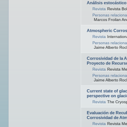
Análisis estocástico
Revista
Revista Bol
Personas relaciona
Marcos Froilan An
Atmospheric Corros
Revista
Internation
Personas relaciona
Jaime Alberto Roc
Corrosividad de la A
Proyecto de Recursos
Revista
Revista Me
Personas relaciona
Jaime Alberto Roc
Current state of glac
perspective on glaci
Revista
The Cryos
Evaluación de Recub
Corrosividad de At
Revista
Revista Me