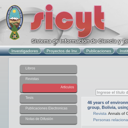
Sistema de Información de Ciencia y T
Investigadores
Proyectos de Inv.
Publicaciones
Inst
Libros
Revistas
Articulos
Tesis
46 years of environm
group, Bolivia, usin
Publicaciones Electronicas
Revista
Annals of 
Notas de Difusión
Personas relaciona