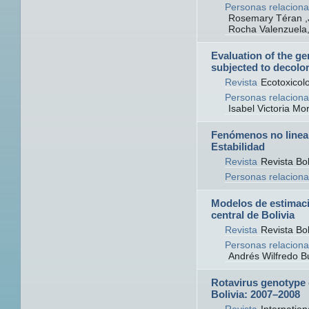
Personas relaciona
Rosemary Téran ,Ja
Rocha Valenzuela
Evaluation of the ge
subjected to decolor
Revista
Ecotoxicol
Personas relaciona
Isabel Victoria Mo
Fenómenos no lineal
Estabilidad
Revista
Revista Bol
Personas relaciona
Modelos de estimació
central de Bolivia
Revista
Revista Bol
Personas relaciona
Andrés Wilfredo B
Rotavirus genotype d
Bolivia: 2007–2008