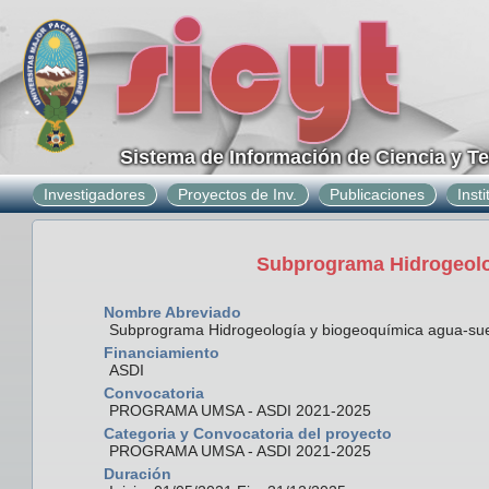
Sistema de Información de Ciencia y T
Investigadores
Proyectos de Inv.
Publicaciones
Inst
Subprograma Hidrogeolo
Nombre Abreviado
Subprograma Hidrogeología y biogeoquímica agua-su
Financiamiento
ASDI
Convocatoria
PROGRAMA UMSA - ASDI 2021-2025
Categoria y Convocatoria del proyecto
PROGRAMA UMSA - ASDI 2021-2025
Duración