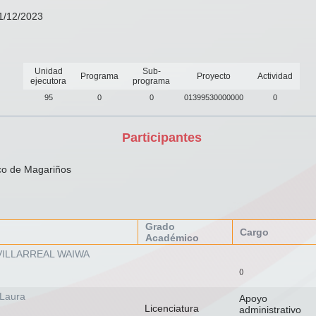
31/12/2023
Unidad
Sub-
Programa
Proyecto
Actividad
ejecutora
programa
95
0
0
01399530000000
0
Participantes
co de Magariños
Grado
Cargo
Académico
VILLARREAL WAIWA
()
 Laura
Apoyo
Licenciatura
administrativo