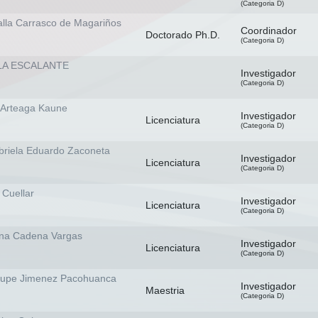
(Categoria D)
alla Carrasco de Magariños
Coordinador
Doctorado Ph.D.
(Categoria D)
LA ESCALANTE
Investigador
(Categoria D)
 Arteaga Kaune
Investigador
Licenciatura
(Categoria D)
briela Eduardo Zaconeta
Investigador
Licenciatura
(Categoria D)
 Cuellar
Investigador
Licenciatura
(Categoria D)
ena Cadena Vargas
Investigador
Licenciatura
(Categoria D)
lupe Jimenez Pacohuanca
Investigador
Maestria
(Categoria D)