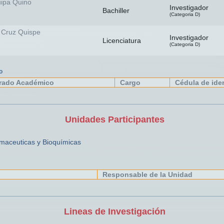
uipa Quino
Investigador
Bachiller
(Categoria D)
 Cruz Quispe
Investigador
Licenciatura
(Categoria D)
o
rado Académico
Cargo
Cédula de ide
Unidades Participantes
maceuticas y Bioquímicas
Responsable de la Unidad
Lineas de Investigación