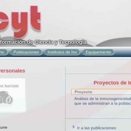
nformación de Ciencia y Tecnología
nv.
Publicaciones
Institutos de Inv
Equipamiento
Personales
Proyectos de I
Proyecto
Análisis de la inmunogenicid
que se administran a la poblac
aune
Ir a las publicaciones