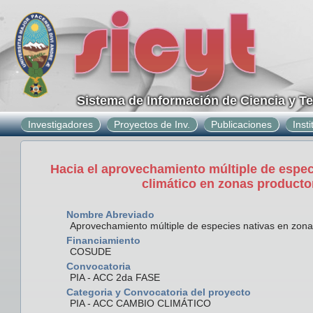
Sistema de Información de Ciencia y T
Investigadores
Proyectos de Inv.
Publicaciones
Inst
Hacia el aprovechamiento múltiple de espec
climático en zonas productor
Nombre Abreviado
Aprovechamiento múltiple de especies nativas en zonas
Financiamiento
COSUDE
Convocatoria
PIA - ACC 2da FASE
Categoria y Convocatoria del proyecto
PIA - ACC CAMBIO CLIMÁTICO