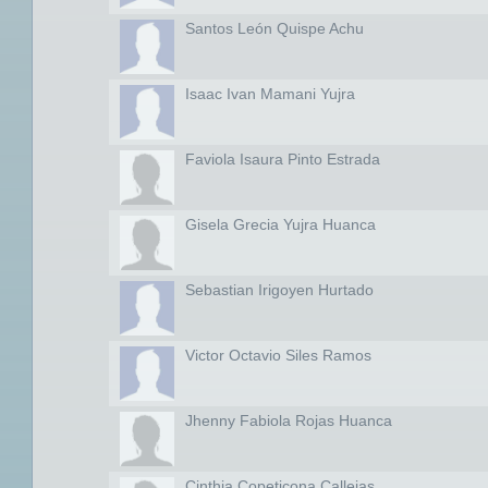
Santos León Quispe Achu
Isaac Ivan Mamani Yujra
Faviola Isaura Pinto Estrada
Gisela Grecia Yujra Huanca
Sebastian Irigoyen Hurtado
Victor Octavio Siles Ramos
Jhenny Fabiola Rojas Huanca
Cinthia Copeticona Callejas