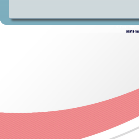
© Derechos 
sistem