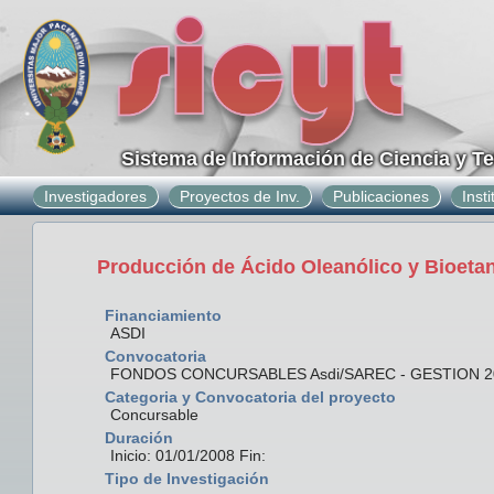
Sistema de Información de Ciencia y T
Investigadores
Proyectos de Inv.
Publicaciones
Inst
Producción de Ácido Oleanólico y Bioetan
Financiamiento
ASDI
Convocatoria
FONDOS CONCURSABLES Asdi/SAREC - GESTION 2
Categoria y Convocatoria del proyecto
Concursable
Duración
Inicio: 01/01/2008 Fin:
Tipo de Investigación