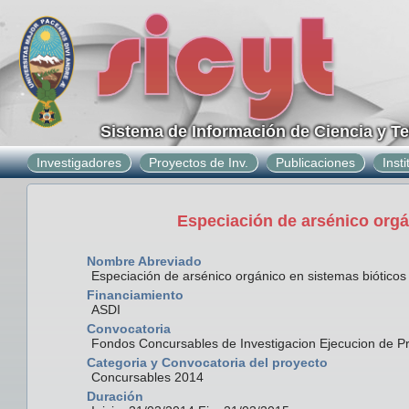
Sistema de Información de Ciencia y T
Investigadores
Proyectos de Inv.
Publicaciones
Inst
Especiación de arsénico orgá
Nombre Abreviado
Especiación de arsénico orgánico en sistemas bióticos 
Financiamiento
ASDI
Convocatoria
Fondos Concursables de Investigacion Ejecucion de P
Categoria y Convocatoria del proyecto
Concursables 2014
Duración