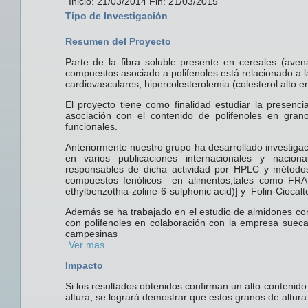
Inicio: 21/03/2014 Fin: 21/03/2015
Tipo de Investigación
Resumen del Proyecto
Parte de la fibra soluble presente en cereales (a
compuestos asociado a polifenoles está relacionado a 
cardiovasculares, hipercolesterolemia (colesterol alto en 
El proyecto tiene como finalidad estudiar la prese
asociación con el contenido de polifenoles en gra
funcionales.
Anteriormente nuestro grupo ha desarrollado investigaci
en varios publicaciones internacionales y nacional
responsables de dicha actividad por HPLC y métodos
compuestos fenólicos en alimentos,tales como FRAP 
ethylbenzothia-zoline-6-sulphonic acid)] y Folin-Ciocalt
Además se ha trabajado en el estudio de almidones co
con polifenoles en colaboración con la empresa suec
campesinas
Ver mas
Impacto
Si los resultados obtenidos confirman un alto contenid
altura, se logrará demostrar que estos granos de altura