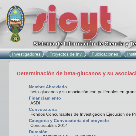
Sistema de Información de Ciencia y T
Investigadores
Proyectos de Inv.
Publicaciones
Inst
Determinación de beta-glucanos y su asociaci
Nombre Abreviado
beta-glucanos y su asociación con polifenoles en grano
Financiamiento
ASDI
Convocatoria
Fondos Concursables de Investigacion Ejecucion de P
Categoria y Convocatoria del proyecto
Concursables 2014
Duración