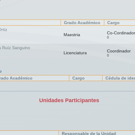
Grado Académico
Cargo
rtiz
Co-Cordinado
Maestria
()
a Ruíz Sanguino
Coordinador
Licenciatura
()
o
rado Académico
Cargo
Cédula de ide
Unidades Participantes
Responsable de la Unidad