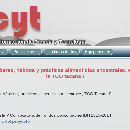
nformación de Ciencia y Tecnología
nv.
Publicaciones
Institutos de Inv
Equipamiento
beres, hábitos y prácticas alimenticias ancestrales
la TCO tacana I
, hábitos y prácticas alimenticias ancestrales, TCO Tacana I”
a la V Convocatoria de Fondos Concursables IDH 2013-2014
ia del proyecto