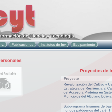
nformación de Ciencia y Tecnología
nv.
Publicaciones
Institutos de Inv
Equipamiento
Personales
Proyectos de I
Proyecto
Revalorización del Cultivo y U
Estrategia de Resiliencia al C
del Acceso a Proteína en Sist
Municipios del Altiplano Bolivi
Subprograma Insumos de base 
hongos patógenos del café. T