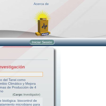
Acerca de
Iniciar Sesión
nvestigación
so del Tarwi como
ambio Climático y Mejora
emas de Producción de 4
ano
(
Cargo:
Investigador)
biológica: biocontrol de
ratamiento microbiano para