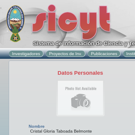
Sistema de Información de Ciencia y T
Investigadores
Proyectos de Inv.
Publicaciones
Inst
Datos Personales
Nombre
Cristal Gloria Taboada Belmonte