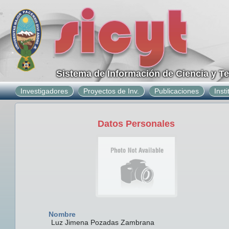
Sistema de Información de Ciencia y T
Investigadores
Proyectos de Inv.
Publicaciones
Inst
Datos Personales
Nombre
Luz Jimena Pozadas Zambrana