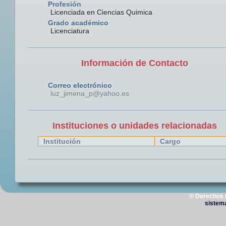
Profesión
Licenciada en Ciencias Quimica
Grado académico
Licenciatura
Información de Contacto
Correo electrónico
luz_jimena_p@yahoo.es
Instituciones o unidades relacionadas
Institución
Cargo
© Derechos 
sistem