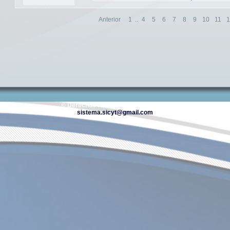
Anterior
1
..
4
5
6
7
8
9
10
11
1
© Derechos reservados DIPGIS 2026
sistema.sicyt@gmail.com