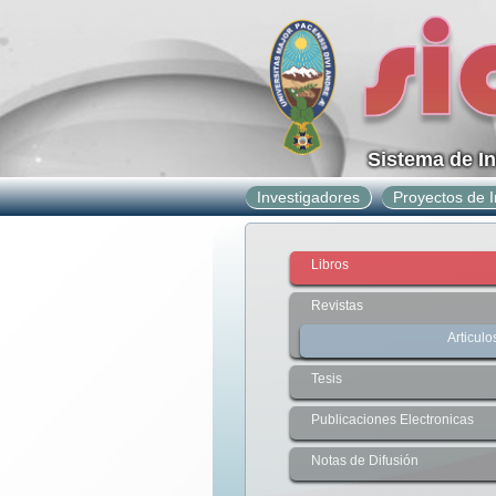
Sistema de I
Investigadores
Proyectos de I
Libros
Revistas
Articulo
Tesis
Publicaciones Electronicas
Notas de Difusión