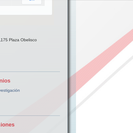
1175 Plaza Obelisco
nios
vestigación
ciones