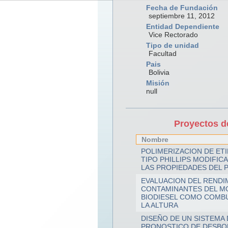
Fecha de Fundación
septiembre 11, 2012
Entidad Dependiente
Vice Rectorado
Tipo de unidad
Facultad
Pais
Bolivia
Misión
null
Proyectos d
Nombre
POLIMERIZACION DE ET
TIPO PHILLIPS MODIFIC
LAS PROPIEDADES DEL 
EVALUACION DEL RENDI
CONTAMINANTES DEL MO
BIODIESEL COMO COMBU
LA ALTURA
DISEÑO DE UN SISTEMA 
PRONOSTICO DE DESBOR