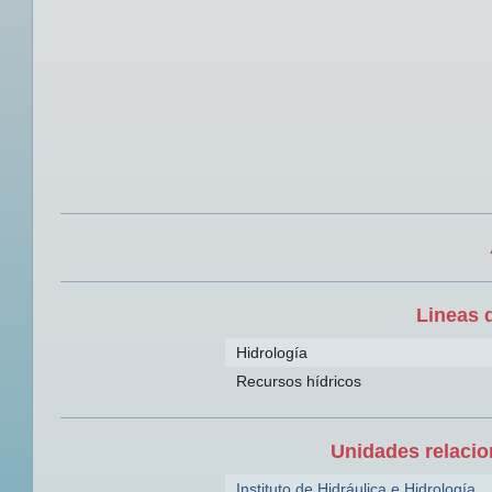
Lineas 
Hidrología
Recursos hídricos
Unidades relacio
Instituto de Hidráulica e Hidrología