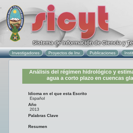
Sistema de Información de Ciencia y T
Investigadores
Proyectos de Inv.
Publicaciones
Inst
Análisis del régimen hidrológico y estim
agua a corto plazo en cuencas gl
Idioma en el que esta Escrito
Español
Año
2013
Palabras Clave
Resumen