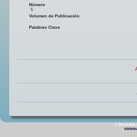
Número
5
Volumen de Publicación
Palabras Clave
© Derechos 
sistem