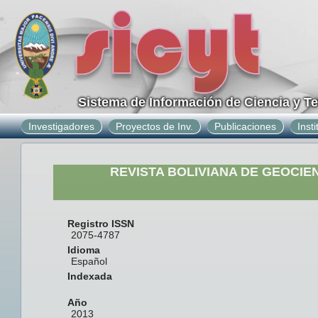
Sistema de Información de Ciencia y T
Investigadores
Proyectos de Inv.
Publicaciones
Inst
REVISTA BOLIVIANA DE GEOCIE
Registro ISSN
2075-4787
Idioma
Español
Indexada
Año
2013