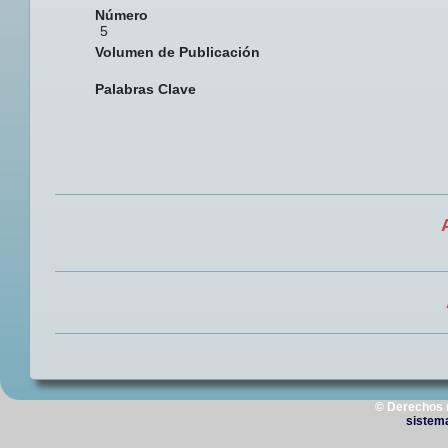
Número
5
Volumen de Publicación
Palabras Clave
© Derechos 
sistem