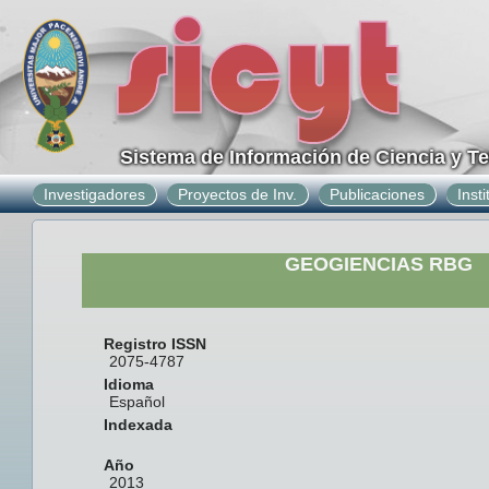
Sistema de Información de Ciencia y T
Investigadores
Proyectos de Inv.
Publicaciones
Inst
GEOGIENCIAS RBG
Registro ISSN
2075-4787
Idioma
Español
Indexada
Año
2013