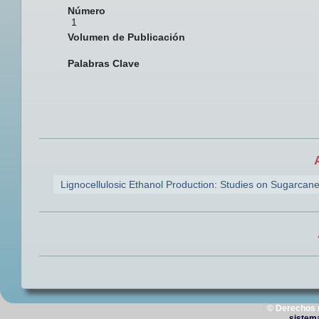
Número
1
Volumen de Publicación
Palabras Clave
Lignocellulosic Ethanol Production: Studies on Sugarca
© Derechos 
sistem