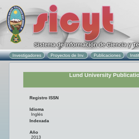
Sistema de Información de Ciencia y T
Investigadores
Proyectos de Inv.
Publicaciones
Inst
Lund University Publicati
Registro ISSN
Idioma
Inglés
Indexada
Año
2013