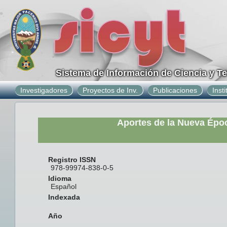
Sistema de Información de Ciencia y T
Investigadores
Proyectos de Inv.
Publicaciones
Inst
Aportes de la Nueva Épo
Registro ISSN
978-99974-838-0-5
Idioma
Español
Indexada
Año