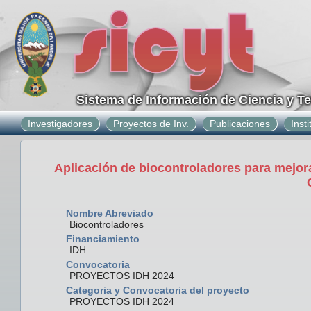
Sistema de Información de Ciencia y T
Investigadores
Proyectos de Inv.
Publicaciones
Inst
Aplicación de biocontroladores para mejora
Nombre Abreviado
Biocontroladores
Financiamiento
IDH
Convocatoria
PROYECTOS IDH 2024
Categoria y Convocatoria del proyecto
PROYECTOS IDH 2024