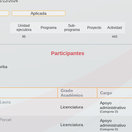
31/12/2026
Aplicada
Unidad
Sub-
Programa
Proyecto
Actividad
ejecutora
programa
95
443
Participantes
urba
Grado
Cargo
Académico
 Laura
Apoyo
Licenciatura
administrativo
(Categoria D)
Porcel
Apoyo
Licenciatura
administrativo
(Categoria D)