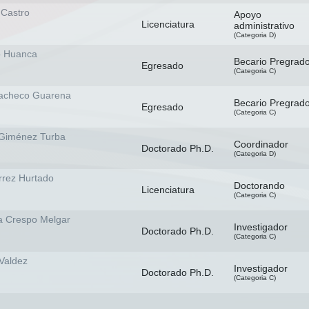
 Castro
Apoyo
Licenciatura
administrativo
(Categoria D)
o Huanca
Becario Pregrad
Egresado
(Categoria C)
Pacheco Guarena
Becario Pregrad
Egresado
(Categoria C)
 Giménez Turba
Coordinador
Doctorado Ph.D.
(Categoria D)
rrez Hurtado
Doctorando
Licenciatura
(Categoria C)
a Crespo Melgar
Investigador
Doctorado Ph.D.
(Categoria C)
Valdez
Investigador
Doctorado Ph.D.
(Categoria C)