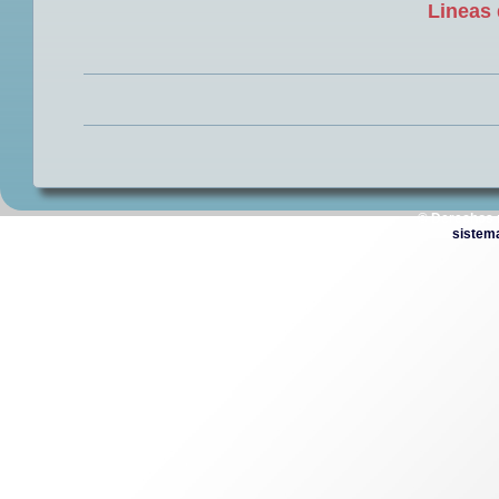
Lineas 
© Derechos 
sistem