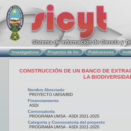
Sistema de Información de Ciencia y T
Investigadores
Proyectos de Inv.
Publicaciones
Inst
CONSTRUCCIÓN DE UN BANCO DE EXTRAC
LA BIODIVERSIDA
Nombre Abreviado
PROYECTO UMSA/BID
Financiamiento
ASDI
Convocatoria
PROGRAMA UMSA - ASDI 2021-2025
Categoria y Convocatoria del proyecto
PROGRAMA UMSA - ASDI 2021-2025