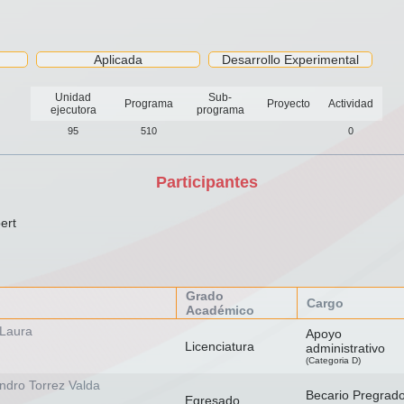
Aplicada
Desarrollo Experimental
Unidad
Sub-
Programa
Proyecto
Actividad
ejecutora
programa
95
510
0
Participantes
ert
Grado
Cargo
Académico
 Laura
Apoyo
Licenciatura
administrativo
(Categoria D)
ndro Torrez Valda
Becario Pregrad
Egresado