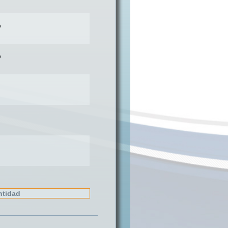
o
o
ntidad