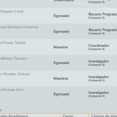
Universitario
(Categoria D)
 Segales Larijo
Becario Pregrad
Egresado
(Categoria D)
nda Montaño Gutierrez
Becario Pregrad
Egresado
(Categoria D)
a Pareja Tejada
Coordinador
Maestria
(Categoria D)
allisaya Tancara
Investigador
Egresado
(Categoria D)
go Morales Chávez
Investigador
Maestria
(Categoria D)
 Encinas Iturri
Investigador
Egresado
(Categoria D)
o
rado Académico
Cargo
Cédula de ide