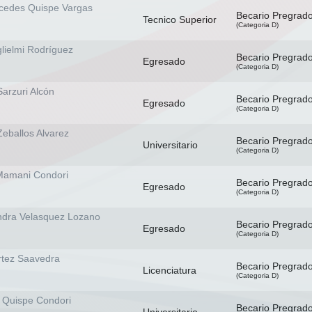
cedes Quispe Vargas
Becario Pregrad
Tecnico Superior
(Categoria D)
lielmi Rodríguez
Becario Pregrad
Egresado
(Categoria D)
arzuri Alcón
Becario Pregrad
Egresado
(Categoria D)
Zeballos Alvarez
Becario Pregrad
Universitario
(Categoria D)
 Mamani Condori
Becario Pregrad
Egresado
(Categoria D)
andra Velasquez Lozano
Becario Pregrad
Egresado
(Categoria D)
tez Saavedra
Becario Pregrad
Licenciatura
(Categoria D)
a Quispe Condori
Becario Pregrad