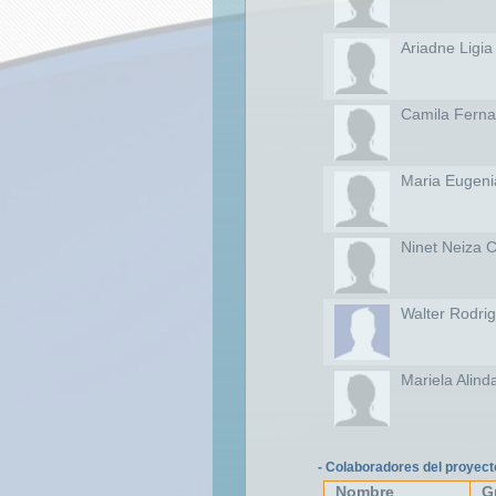
Ariadne Ligia
Camila Ferna
Maria Eugeni
Ninet Neiza C
Walter Rodri
Mariela Alinda
- Colaboradores del proyect
Nombre
G