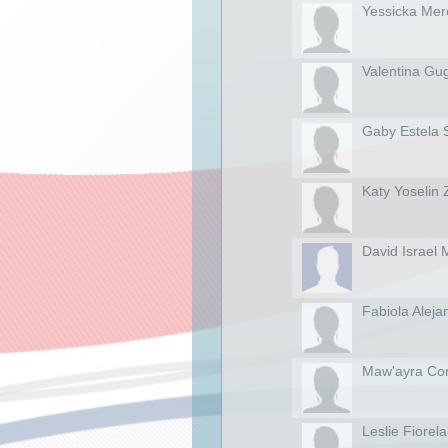
Yessicka Mer
Valentina Gug
Gaby Estela S
Katy Yoselin 
David Israel
Fabiola Alej
Maw'ayra Cor
Leslie Fiorel