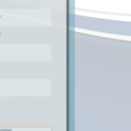
o
o
ntidad