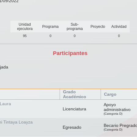
01/09/2022
Unidad
Sub-
Programa
Proyecto
Actividad
ejecutora
programa
95
0
0
0
Participantes
jada
Grado
Cargo
Académico
 Laura
Apoyo
Licenciatura
administrativo
(Categoria D)
ni Tintaya Loayza
Becario Pregrad
Egresado
(Categoria D)