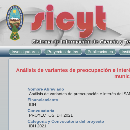
Sistema de Información de Ciencia y T
Investigadores
Proyectos de Inv.
Publicaciones
Inst
Análisis de variantes de preocupación e inte
munic
Nombre Abreviado
Análisis de variantes de preocupación e interés del 
Financiamiento
IDH
Convocatoria
PROYECTOS IDH 2021
Categoria y Convocatoria del proyecto
IDH 2021