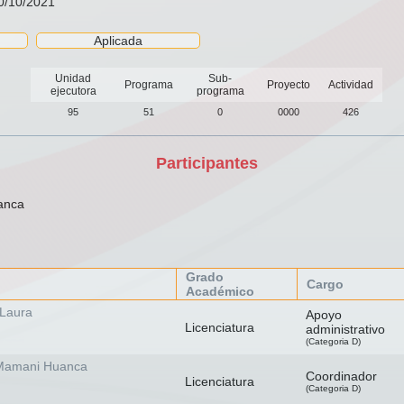
30/10/2021
Aplicada
Unidad
Sub-
Programa
Proyecto
Actividad
ejecutora
programa
95
51
0
0000
426
Participantes
anca
Grado
Cargo
Académico
 Laura
Apoyo
Licenciatura
administrativo
(Categoria D)
 Mamani Huanca
Coordinador
Licenciatura
(Categoria D)