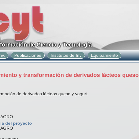
nformación de Ciencia y Tecnología
nv.
Publicaciones
Institutos de Inv
Equipamiento
iento y transformación de derivados lácteos queso
rmación de derivados lácteos queso y yogurt
 AGRO
ia del proyecto
 AGRO