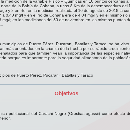
 la medición de la variable Físico – Químicas en 10 puntos cercanas a
norte de la Bahía de Cohana, a unos 8 Km de la desembocadura del Rí
ago y 2 en río, en la medición realizada el 10 de agosto de 2018 la co
7 a 8.49 mg/l y en el río de Cohana era de 4.04 mg/l y en el mismo rio 
8 mg/l; en las mediciones del 30 de noviembre en los mismos puntos de
..
os municipios de Puerto Pérez, Pucarani, Batallas y Taraco, se ha vist
tán más orientados en la crianza de la trucha por su rápido crecimiento 
 señalados para que también vean la importancia de las especies nativ
eda porque es importante para la seguridad alimentaria de la població
ipios de Puerto Perez, Pucarani, Batallas y Taraco
Objetivos
mica poblacional del Carachi Negro (Orestias agassii) como efecto de
menor.