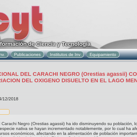
nformación de Ciencia y Tecnología
nv.
Publicaciones
Institutos de Inv
Equipamiento
IONAL DEL CARACHI NEGRO (Orestias agassii) C
IACION DEL OXIGENO DISUELTO EN EL LAGO ME
14/12/2018
 Carachi Negro (Orestias agassii) ha ido disminuyendo su población, l
 especie nativa se hayan incrementado notablemente, por lo cual ha af
rsos económicos, afectando en la alimentación de población important