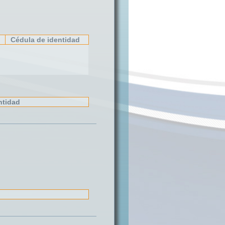
Cédula de identidad
ntidad