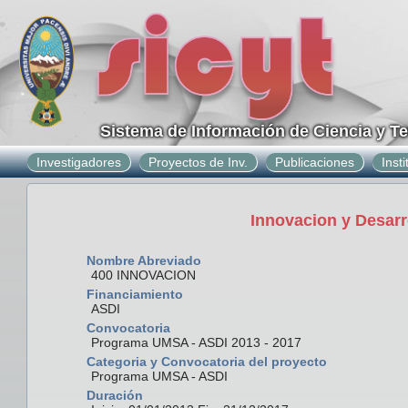
Sistema de Información de Ciencia y T
Investigadores
Proyectos de Inv.
Publicaciones
Inst
Innovacion y Desarr
Nombre Abreviado
400 INNOVACION
Financiamiento
ASDI
Convocatoria
Programa UMSA - ASDI 2013 - 2017
Categoria y Convocatoria del proyecto
Programa UMSA - ASDI
Duración