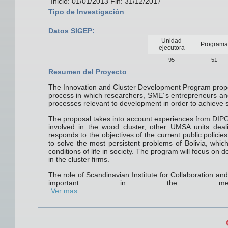
Inicio: 01/01/2013 Fin: 31/12/2017
Tipo de Investigación
Datos SIGEP:
Unidad
Programa
ejecutora
95
51
Resumen del Proyecto
The Innovation and Cluster Development Program propo
process in which researchers, SME´s entrepreneurs and 
processes relevant to development in order to achieve s
The proposal takes into account experiences from DIPGI
involved in the wood cluster, other UMSA units dea
responds to the objectives of the current public polici
to solve the most persistent problems of Bolivia, whic
conditions of life in society. The program will focus on 
in the cluster firms.
The role of Scandinavian Institute for Collaboration a
important in the method
Ver mas