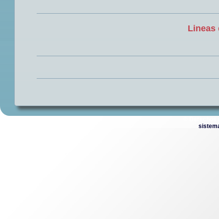
Lineas 
© Derechos 
sistem