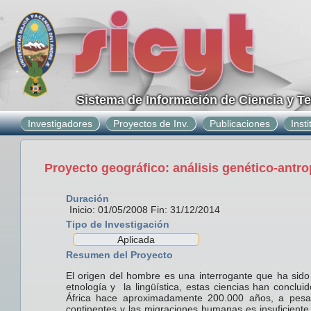
Sistema de Información de Ciencia y T
Investigadores
Proyectos de Inv.
Publicaciones
Inst
Proyecto geográfico: análisis genético-antr
Duración
Inicio: 01/05/2008 Fin: 31/12/2014
Tipo de Investigación
Aplicada
Resumen del Proyecto
El origen del hombre es una interrogante que ha sido
etnología y la lingüística, estas ciencias han concl
África hace aproximadamente 200.000 años, a pesar
continentes y las migraciones humanas es insuficiente