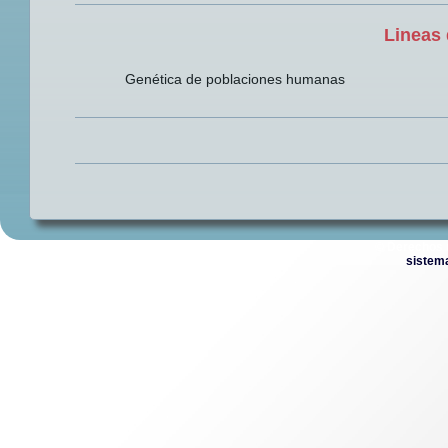
Lineas 
Genética de poblaciones humanas
© Derechos 
sistem