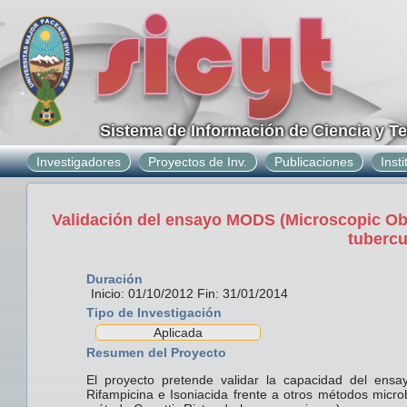
Sistema de Información de Ciencia y T
Investigadores
Proyectos de Inv.
Publicaciones
Inst
Validación del ensayo MODS (Microscopic Obse
tubercu
Duración
Inicio: 01/10/2012 Fin: 31/01/2014
Tipo de Investigación
Aplicada
Resumen del Proyecto
El proyecto pretende validar la capacidad del ensa
Rifampicina e Isoniacida frente a otros métodos micro