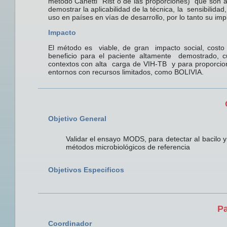
método Canetti Rist o de las proporciones) que son ac
demostrar la aplicabilidad de la técnica, la sensibilida
uso en países en vías de desarrollo, por lo tanto su im
Impacto
El método es viable, de gran impacto social, costo
beneficio para el paciente altamente demostrado, 
contextos con alta carga de VIH-TB y para proporcio
entornos con recursos limitados, como BOLIVIA.
Objetivo General
Validar el ensayo MODS, para detectar al bacilo y 
métodos microbiológicos de referencia
Objetivos Especificos
Pa
Coordinador