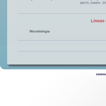
(del 01, octubre - 2
Lineas 
Microbiología
© Derechos 
sistem