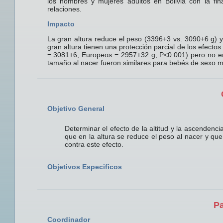
los hombres y mujeres adultos en Bolivia con la fi
relaciones.
Impacto
La gran altura reduce el peso (3396+3 vs. 3090+6 g) y 
gran altura tienen una protección parcial de los efecto
= 3081+6; Europeos = 2957+32 g; P<0.001) pero no en l
tamaño al nacer fueron similares para bebés de sexo m
Objetivo General
Determinar el efecto de la altitud y la ascendenci
que en la altura se reduce el peso al nacer y que
contra este efecto.
Objetivos Especificos
Pa
Coordinador