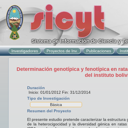
Sistema de Información de Ciencia y T
Investigadores
Proyectos de Inv.
Publicaciones
Inst
Determinación genotípica y fenotípica en rat
del instituto boli
Duración
Inicio: 01/01/2012 Fin: 31/12/2014
Tipo de Investigación
Básica
Resumen del Proyecto
El presente estudio pretende caracterizar la estructura g
de la heterocigocidad y la diversidad génica en rata