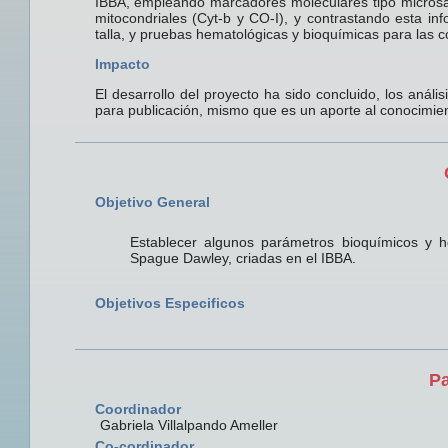
IBBA, empleando marcadores moleculares tipo micros
mitocondriales (Cyt-b y CO-I), y contrastando esta i
talla, y pruebas hematológicas y bioquímicas para las 
Impacto
El desarrollo del proyecto ha sido concluido, los análi
para publicación, mismo que es un aporte al conocimient
Objetivo General
Establecer algunos parámetros bioquímicos y he
Spague Dawley, criadas en el IBBA.
Objetivos Especificos
Pa
Coordinador
Gabriela Villalpando Ameller
Co-cordinador