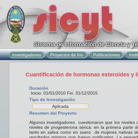
Sistema de Información de Ciencia y T
Investigadores
Proyectos de Inv.
Publicaciones
Inst
Cuantificación de hormonas esteroides y l
Duración
Inicio: 01/01/2010 Fin: 31/12/2015
Tipo de Investigación
Aplicada
Resumen del Proyecto
Algunos investigadores cuestionaron que los niveles 
niveles de progesterona sérica: en la primera parte 
tanto en saliva como en suero de mujeres nativas de
resultados mismos que fueron publicados. La segunda