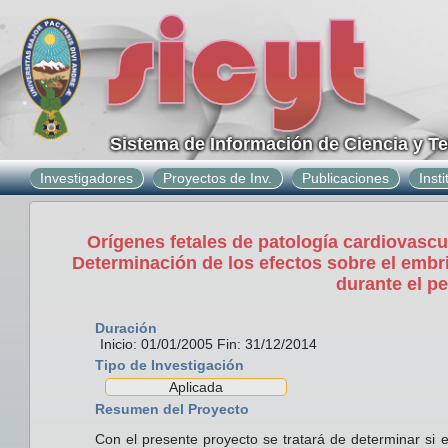
Sistema de Información de Ciencia y T
Investigadores
Proyectos de Inv.
Publicaciones
Inst
Orígenes fetales de patología cardiovascul
Determinación de los efectos sobre el embri
durante el p
Duración
Inicio: 01/01/2005 Fin: 31/12/2014
Tipo de Investigación
Aplicada
Resumen del Proyecto
Con el presente proyecto se tratará de determinar si e