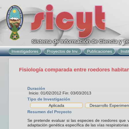
Sistema de Información de Ciencia y T
Investigadores
Proyectos de Inv.
Publicaciones
Inst
Fisiología comparada entre roedores habitan
Duración
Inicio: 01/02/2012 Fin: 03/03/2013
Tipo de Investigación
Aplicada
Desarrollo Experimen
Resumen del Proyecto
Se pretende evaluar si las especies de roedores que v
adaptación genética específica de las vías respiratori