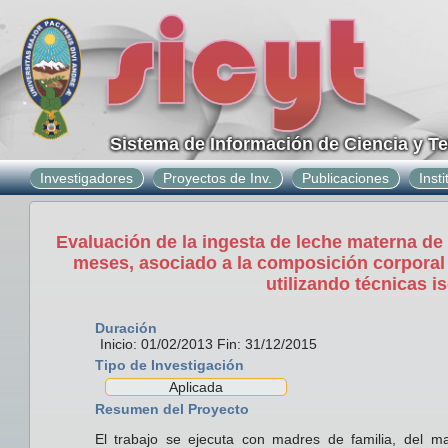
Sistema de Información de Ciencia y T
Investigadores
Proyectos de Inv.
Publicaciones
Inst
Evaluación de la ingesta de leche materna de 
meses, asociado a la composición corporal d
utilizando técnicas i
Duración
Inicio: 01/02/2013 Fin: 31/12/2015
Tipo de Investigación
Aplicada
Resumen del Proyecto
El trabajo se ejecuta con madres de familia, del mac