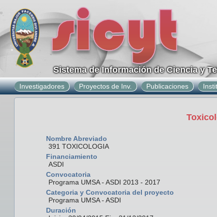
Sistema de Información de Ciencia y T
Investigadores
Proyectos de Inv.
Publicaciones
Inst
Toxico
Nombre Abreviado
391 TOXICOLOGIA
Financiamiento
ASDI
Convocatoria
Programa UMSA - ASDI 2013 - 2017
Categoria y Convocatoria del proyecto
Programa UMSA - ASDI
Duración