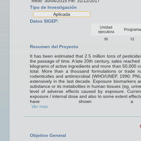
Inicio: 30/04/2015 Fin: 31/12/2017
Tipo de Investigación
Aplicada
Datos SIGEP:
Unidad
Programa
ejecutora
95
51
Resumen del Proyecto
It has been estimated that 2.5 million tons of pestici
the passage of time. A late 20th century, sales reached 
kilograms of active ingredients and more than 50,000 c
total. More than a thousand formulations or trade na
rodenticides and antimicrobial (WHO/UNEP, 1990; P
extensively in the last decade. Exposure biomarkers 
substance or its metabolites in human tissues (eg, urin
level of adverse effects caused by exposure. Current
exposure / internal dose and also to some extent effect
have shown a 
Ver mas
Objetivo General